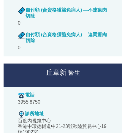
自付額 (合資格獲豁免病人) —不連瘜肉
切除
0
自付額 (合資格獲豁免病人) —連同瘜肉
切除
0
丘章新
醫生
電話
3955 8750
診所地址
百度內視鏡中心
香港中環德輔道中21-23號歐陸貿易中心19
樓1902室