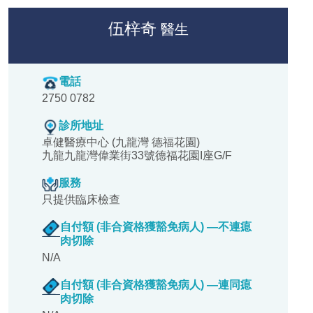
伍梓奇
醫生
電話
2750 0782
診所地址
卓健醫療中心 (九龍灣 德福花園)
九龍九龍灣偉業街33號德福花園I座G/F
服務
只提供臨床檢查
自付額 (非合資格獲豁免病人) —不連瘜
肉切除
N/A
自付額 (非合資格獲豁免病人) —連同瘜
肉切除