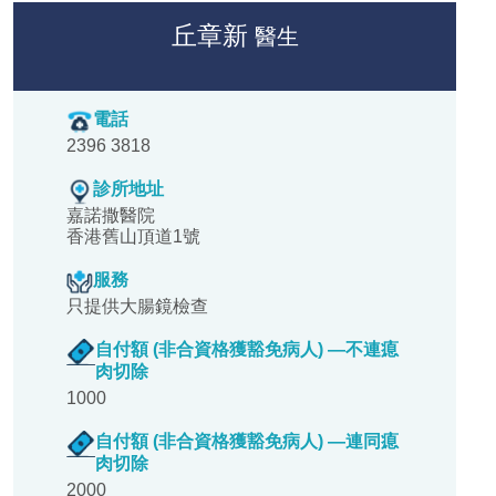
丘章新
醫生
電話
2396 3818
診所地址
嘉諾撒醫院
香港舊山頂道1號
服務
只提供大腸鏡檢查
自付額 (非合資格獲豁免病人) —不連瘜
肉切除
1000
自付額 (非合資格獲豁免病人) —連同瘜
肉切除
2000