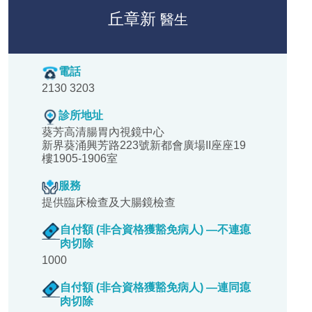
丘章新
醫生
電話
2130 3203
診所地址
葵芳高清腸胃內視鏡中心
新界葵涌興芳路223號新都會廣場II座座19
樓1905-1906室
服務
提供臨床檢查及大腸鏡檢查
自付額 (非合資格獲豁免病人) —不連瘜
肉切除
1000
自付額 (非合資格獲豁免病人) —連同瘜
肉切除