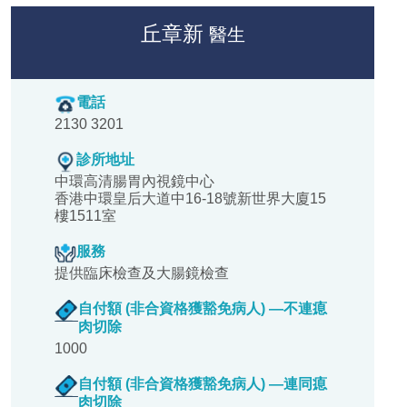
丘章新
醫生
電話
2130 3201
診所地址
中環高清腸胃內視鏡中心
香港中環皇后大道中16-18號新世界大廈15
樓1511室
服務
提供臨床檢查及大腸鏡檢查
自付額 (非合資格獲豁免病人) —不連瘜
肉切除
1000
自付額 (非合資格獲豁免病人) —連同瘜
肉切除