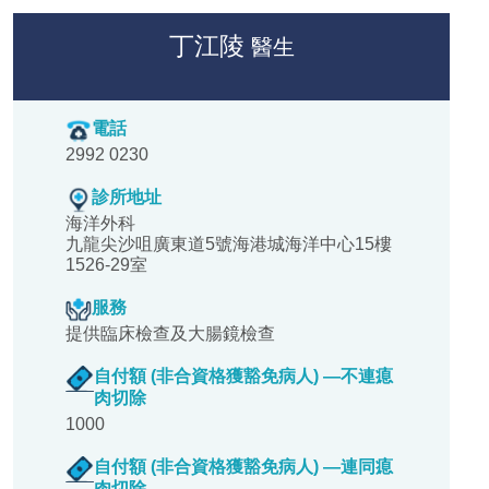
丁江陵
醫生
電話
2992 0230
診所地址
海洋外科
九龍尖沙咀廣東道5號海港城海洋中心15樓
1526-29室
服務
提供臨床檢查及大腸鏡檢查
自付額 (非合資格獲豁免病人) —不連瘜
肉切除
1000
自付額 (非合資格獲豁免病人) —連同瘜
肉切除