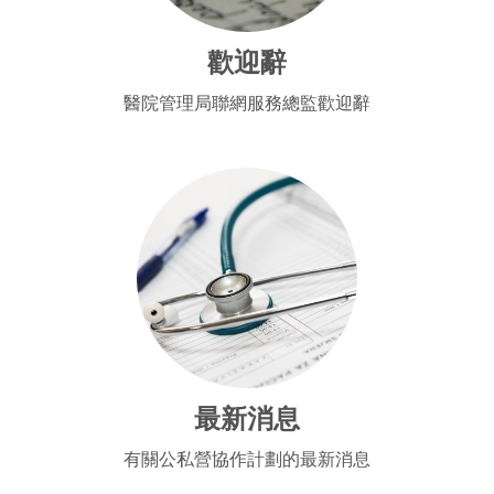
歡迎辭
醫院管理局聯網服務總監歡迎辭
最新消息
有關公私營協作計劃的最新消息