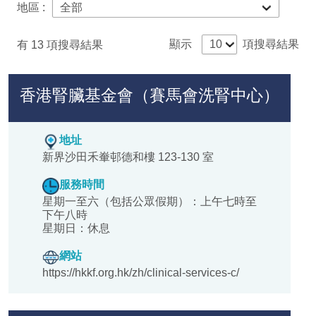
地區 :
顯示
項搜尋結果
有
13
項搜尋結果
香港腎臟基金會（賽馬會洗腎中心）
地址
新界沙田禾輋邨德和樓 123-130 室
服務時間
星期一至六（包括公眾假期）：上午七時至
下午八時
星期日：休息
網站
https://hkkf.org.hk/zh/clinical-services-c/