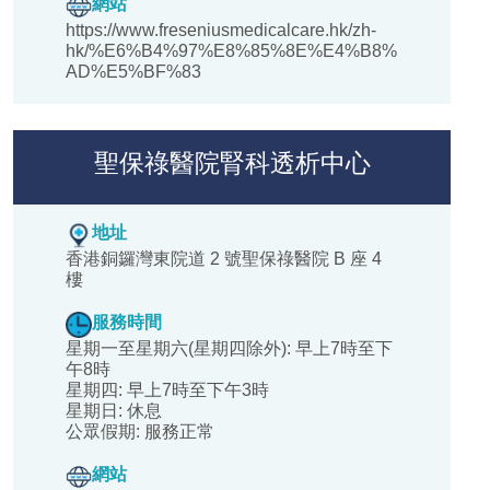
網站
https://www.freseniusmedicalcare.hk/zh-
hk/%E6%B4%97%E8%85%8E%E4%B8%
AD%E5%BF%83
聖保祿醫院腎科透析中心
地址
香港銅鑼灣東院道 2 號聖保祿醫院 B 座 4
樓
服務時間
星期一至星期六(星期四除外): 早上7時至下
午8時
星期四: 早上7時至下午3時
星期日: 休息
公眾假期: 服務正常
網站