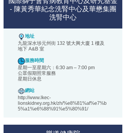
國際獅子會腎病教育中心及研究基金
- 陳黃秀華紀念洗腎中心及華懋集團
洗腎中心
地址
九龍深水埗元州街 132 號大興大廈 1 樓及
地下 A&B 室
服務時間
星期一至星期六：6:30 am – 7:00 pm
公眾假期照常服務
星期日休息
網站
http://www.lkec-
lionskidney.org.hk/zh/%e8%81%af%e7%b
5%a1%e6%88%91%e5%80%91/