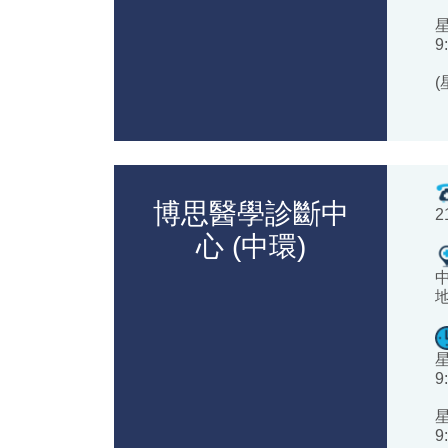
9
博思醫學診斷中
2
心 (中環)
9
9