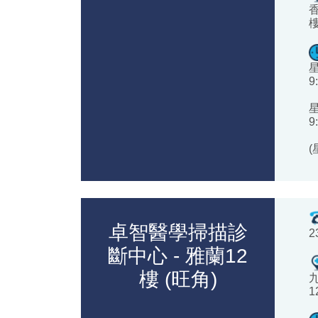
香
9
9
卓智醫學掃描診
2
斷中心 - 雅蘭12
樓 (旺角)
1