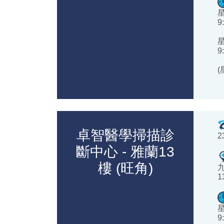
9
9
卓智醫學掃描診
2
斷中心 - 雅蘭13
樓 (旺角)
1
9