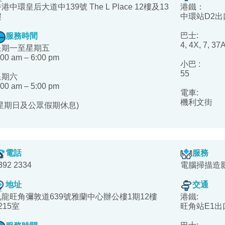
港中環皇后大道中139號 The L Place 12樓及13
港鐵：
樓
中環站D2出
巴士:
服務時間
4, 4X, 7, 37
星期一至星期五
:00 am – 6:00 pm
小巴 :
55
星期六
:00 am – 5:00 pm
電車:
機利文街
(星期日及公眾假期休息)
電話
服務
392 2334
電腦掃描造
地址
交通
九龍旺角彌敦道639號雅蘭中心辦公樓1期12樓
港鐵:
215室
旺角站E1出