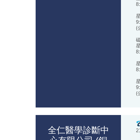
8
9
8
8
9
全仁醫學診斷中
2