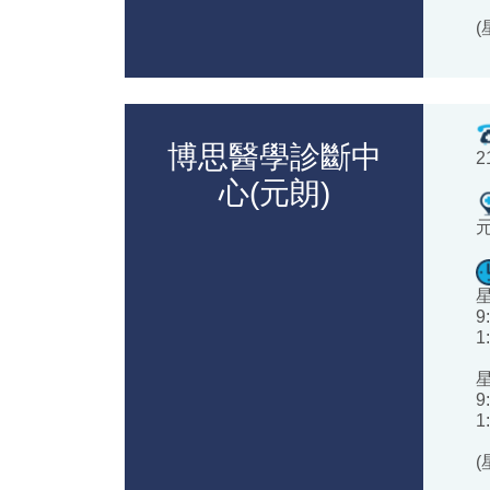
博思醫學診斷中
2
心(元朗)
9
1
9
1