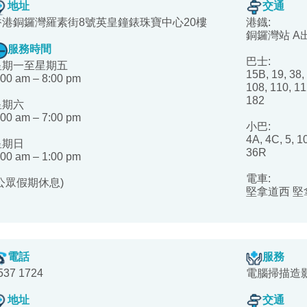
地址
交通
香港銅鑼灣羅素街8號英皇鐘錶珠寶中心20樓
港鐡:
銅鑼灣站 A
服務時間
巴士:
星期一至星期五
15B, 19, 38, 
:00 am – 8:00 pm
108, 110, 11
182
星期六
:00 am – 7:00 pm
小巴:
4A, 4C, 5, 1
星期日
36R
:00 am – 1:00 pm
電車:
(公眾假期休息)
堅拿道西 堅
電話
服務
537 1724
電腦掃描造
地址
交通