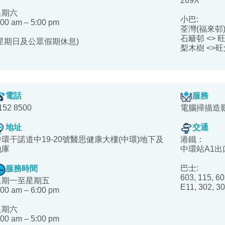
269X
星期六
小巴:
:00 am – 5:00 pm
荃灣(福來邨)
石籬邨 <> 
(星期日及公眾假期休息)
梨木樹 <>旺
電話
服務
152 8500
電腦掃描造
地址
交通
中環干諾道中19-20號醫思健康大樓(中環)地下及
港鐵：
地庫
中環站A1出
巴士:
服務時間
603, 115, 60
星期一至星期五
E11, 302, 3
:00 am – 6:00 pm
星期六
:00 am – 5:00 pm