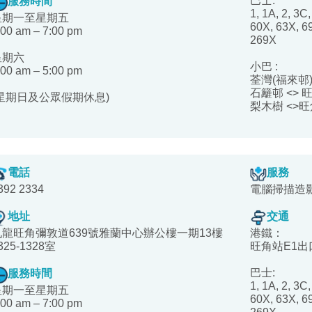
巴士:
服務時間
1, 1A, 2, 3C,
星期一至星期五
60X, 63X, 69
:00 am – 7:00 pm
269X
星期六
小巴 :
:00 am – 5:00 pm
荃灣(福來邨)
石籬邨 <> 
(星期日及公眾假期休息)
梨木樹 <>旺
電話
服務
392 2334
電腦掃描造
地址
交通
九龍旺角彌敦道639號雅蘭中心辦公樓一期13樓
港鐵：
325-1328室
旺角站E1出
巴士:
服務時間
1, 1A, 2, 3C,
星期一至星期五
60X, 63X, 69
:00 am – 7:00 pm