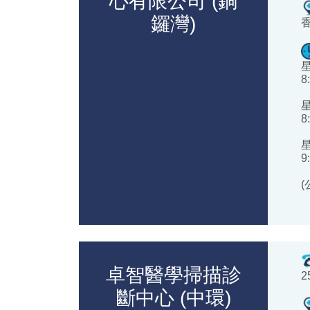
心有限公司 (銅
鑼灣)
8
8
9
卓智醫學掃描診
2
斷中心 (中環)