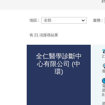
地區 :
服務 :
有
21
項搜尋結果
全仁醫學診斷中
2
心有限公司 (中
環)
8