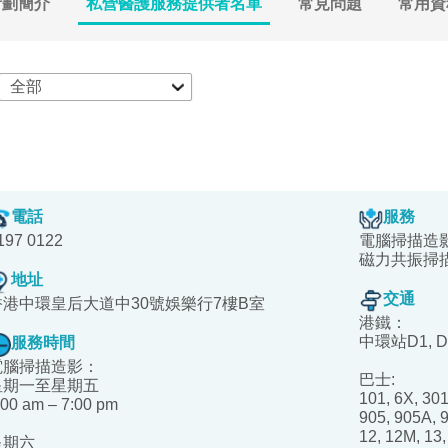
計劃簡介
私營醫護服務提供者名單
常見問題
常用資
電話
服務
197 0122
電腦掃描造
磁力共振掃
地址
交通
香港中環皇后大道中30號娛樂行7樓B室
港鐵：
中環站D1, 
服務時間
電腦掃描造影：
巴士:
星期一至星期五
101, 6X, 301
:00 am – 7:00 pm
905, 905A, 9
12, 12M, 13,
星期六