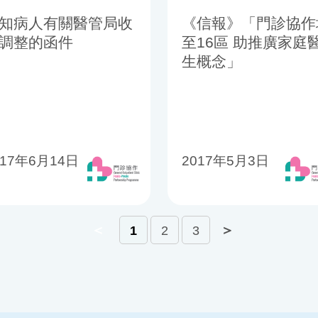
知病人有關醫管局收
《信報》「門診協作
調整的函件
至16區 助推廣家庭
生概念」
017年6月14日
2017年5月3日
＜
＞
1
2
3