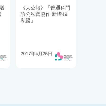
增
《大公報》「普通科門
醫
診公私營協作 新增49
私醫」
2017年4月25日